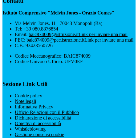
Contatti
Istituto Comprensivo "Melvin Jones - Orazio Comes"
Via Melvin Jones, 11 - 70043 Monopoli (Ba)
Tel:
+39 080.8876854
Email:
baic874009@istruzione.it
Link per inviare una mail
PEC:
baic874009@pec.istruzione.it
Link per inviare una mail
C.F.: 93423560726
Codice Meccanografico: BAIC874009
Codice Univoco Ufficio: UFV0EF
Sezione Link Utili
Cookie policy
Note legali
Informativa Privacy
Ufficio Relazioni con il Pubblico
Dichiarazione di accessibilità
Obiettivi di accessibilità
Whistleblowing
Gestione consensi cookie