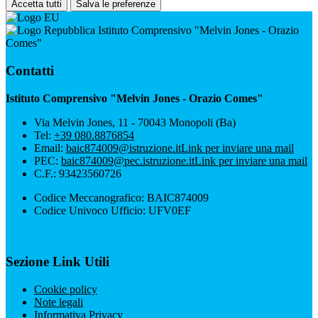
Accetta tutti
Salva le preferenze
Istituto Comprensivo "Melvin Jones - Orazio
Comes"
Contatti
Istituto Comprensivo "Melvin Jones - Orazio Comes"
Via Melvin Jones, 11 - 70043 Monopoli (Ba)
Tel:
+39 080.8876854
Email:
baic874009@istruzione.it
Link per inviare una mail
PEC:
baic874009@pec.istruzione.it
Link per inviare una mail
C.F.: 93423560726
Codice Meccanografico: BAIC874009
Codice Univoco Ufficio: UFV0EF
Sezione Link Utili
Cookie policy
Note legali
Informativa Privacy