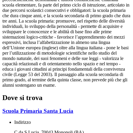
scuola elementare, fa parte del primo ciclo di istruzione, articolato in
due percorsi scolastici consecutivi e obbligatori: la scuola primaria
che dura cinque anni, e la scuola secondaria di primo grado che dura
tre anni. La scuola primaria: promuove, nel rispetto delle diversità
individuali, lo sviluppo della personalità - permette di acquisire e
sviluppare le conoscenze e le abilità di base fino alle prime
sistemazioni logico-critiche - favorisce l’apprendimento dei mezzi
espressivi, inclusa l’alfabetizzazione in almeno una lingua
dell’Unione europea (inglese) oltre alla lingua italiana - pone le basi
per l’utilizzazione di metodologie scientifiche nello studio del
mondo naturale, dei suoi fenomeni e delle sue leggi - valorizza le
capacità relazionali e di orientamento nello spazio e nel tempo -
educa i giovani cittadini ai principi fondamentali della convivenza
civile (Legge 53 del 2003). Il passaggio alla scuola secondaria di
primo grado, al termine della quinta classe, non prevede più che gli
alunni sostengano un esame.
Dove si trova
Scuola Primaria Santa Lucia
Indirizzo
C.da S.Lucia, 70043 Monopoli (BA)