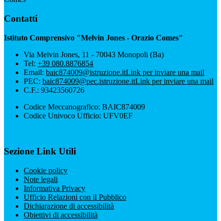
Contatti
Istituto Comprensivo "Melvin Jones - Orazio Comes"
Via Melvin Jones, 11 - 70043 Monopoli (Ba)
Tel:
+39 080.8876854
Email:
baic874009@istruzione.it
Link per inviare una mail
PEC:
baic874009@pec.istruzione.it
Link per inviare una mail
C.F.: 93423560726
Codice Meccanografico: BAIC874009
Codice Univoco Ufficio: UFV0EF
Sezione Link Utili
Cookie policy
Note legali
Informativa Privacy
Ufficio Relazioni con il Pubblico
Dichiarazione di accessibilità
Obiettivi di accessibilità