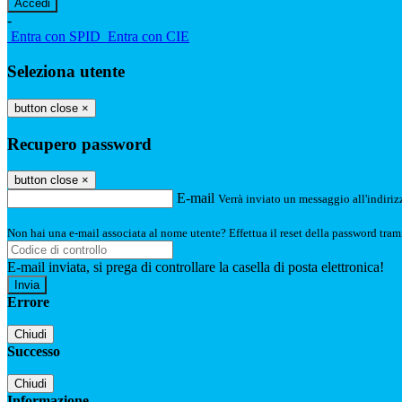
-
Entra con SPID
Entra con CIE
Seleziona utente
button close
×
Recupero password
button close
×
E-mail
Verrà inviato un messaggio all'indirizz
Non hai una e-mail associata al nome utente? Effettua il reset della password tram
E-mail inviata, si prega di controllare la casella di posta elettronica!
Errore
Chiudi
Successo
Chiudi
Informazione