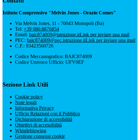
Contatti
Istituto Comprensivo "Melvin Jones - Orazio Comes"
Via Melvin Jones, 11 - 70043 Monopoli (Ba)
Tel:
+39 080.8876854
Email:
baic874009@istruzione.it
Link per inviare una mail
PEC:
baic874009@pec.istruzione.it
Link per inviare una mail
C.F.: 93423560726
Codice Meccanografico: BAIC874009
Codice Univoco Ufficio: UFV0EF
Sezione Link Utili
Cookie policy
Note legali
Informativa Privacy
Ufficio Relazioni con il Pubblico
Dichiarazione di accessibilità
Obiettivi di accessibilità
Whistleblowing
Gestione consensi cookie