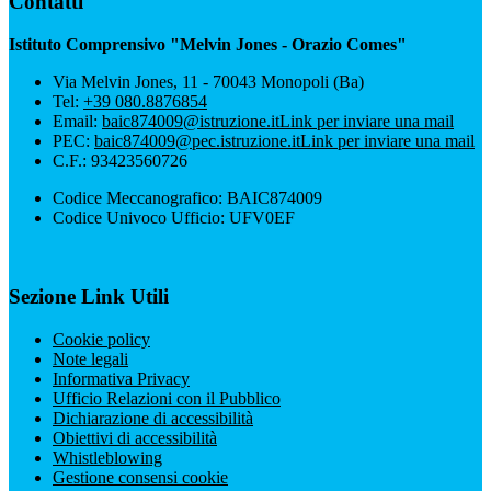
Contatti
Istituto Comprensivo "Melvin Jones - Orazio Comes"
Via Melvin Jones, 11 - 70043 Monopoli (Ba)
Tel:
+39 080.8876854
Email:
baic874009@istruzione.it
Link per inviare una mail
PEC:
baic874009@pec.istruzione.it
Link per inviare una mail
C.F.: 93423560726
Codice Meccanografico: BAIC874009
Codice Univoco Ufficio: UFV0EF
Sezione Link Utili
Cookie policy
Note legali
Informativa Privacy
Ufficio Relazioni con il Pubblico
Dichiarazione di accessibilità
Obiettivi di accessibilità
Whistleblowing
Gestione consensi cookie