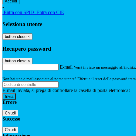
-
Entra con SPID
Entra con CIE
Seleziona utente
button close
×
Recupero password
button close
×
E-mail
Verrà inviato un messaggio all'indirizz
Non hai una e-mail associata al nome utente? Effettua il reset della password tram
E-mail inviata, si prega di controllare la casella di posta elettronica!
Errore
Chiudi
Successo
Chiudi
Informazione