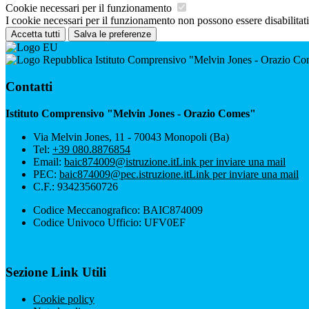
Cookie necessari per il funzionamento
I cookie necessari per il funzionamento non possono essere disabilitati.
Accetta tutti
Salva le preferenze
Istituto Comprensivo "Melvin Jones - Orazio C
Contatti
Istituto Comprensivo "Melvin Jones - Orazio Comes"
Via Melvin Jones, 11 - 70043 Monopoli (Ba)
Tel:
+39 080.8876854
Email:
baic874009@istruzione.it
Link per inviare una mail
PEC:
baic874009@pec.istruzione.it
Link per inviare una mail
C.F.: 93423560726
Codice Meccanografico: BAIC874009
Codice Univoco Ufficio: UFV0EF
Sezione Link Utili
Cookie policy