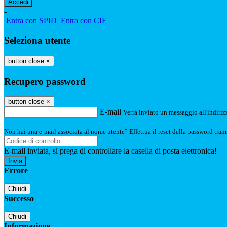
-
Entra con SPID
Entra con CIE
Seleziona utente
button close
×
Recupero password
button close
×
E-mail
Verrà inviato un messaggio all'indirizz
Non hai una e-mail associata al nome utente? Effettua il reset della password tram
E-mail inviata, si prega di controllare la casella di posta elettronica!
Errore
Chiudi
Successo
Chiudi
Informazione