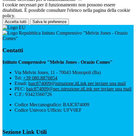
I cookie necessari per il funzionamento non possono essere
disabilitati. È possibile consultare l'elenco nella pagina della cookie
policy.
Accetta tutti
Salva le preferenze
Istituto Comprensivo "Melvin Jones - Orazio
Comes"
Contatti
Istituto Comprensivo "Melvin Jones - Orazio Comes"
Via Melvin Jones, 11 - 70043 Monopoli (Ba)
Tel:
+39 080.8876854
Email:
baic874009@istruzione.it
Link per inviare una mail
PEC:
baic874009@pec.istruzione.it
Link per inviare una mail
C.F.: 93423560726
Codice Meccanografico: BAIC874009
Codice Univoco Ufficio: UFV0EF
Sezione Link Utili