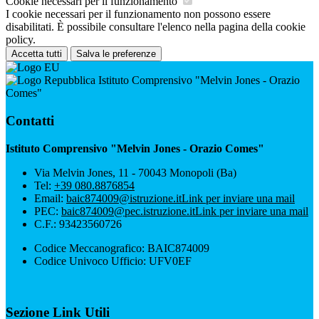
Cookie necessari per il funzionamento
I cookie necessari per il funzionamento non possono essere
disabilitati. È possibile consultare l'elenco nella pagina della cookie
policy.
Accetta tutti
Salva le preferenze
Istituto Comprensivo "Melvin Jones - Orazio
Comes"
Contatti
Istituto Comprensivo "Melvin Jones - Orazio Comes"
Via Melvin Jones, 11 - 70043 Monopoli (Ba)
Tel:
+39 080.8876854
Email:
baic874009@istruzione.it
Link per inviare una mail
PEC:
baic874009@pec.istruzione.it
Link per inviare una mail
C.F.: 93423560726
Codice Meccanografico: BAIC874009
Codice Univoco Ufficio: UFV0EF
Sezione Link Utili