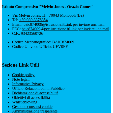
Istituto Comprensivo "Melvin Jones - Orazio Comes"
Via Melvin Jones, 11 - 70043 Monopoli (Ba)
Tel:
+39 080.8876854
Email:
baic874009@istruzione.it
Link per inviare una mail
PEC:
baic874009@pec.istruzione.it
Link per inviare una mail
C.F.: 93423560726
Codice Meccanografico: BAIC874009
Codice Univoco Ufficio: UFV0EF
Sezione Link Utili
Cookie policy
Note legali
Informativa Privacy
Ufficio Relazioni con il Pubblico
Dichiarazione di accessibilità
Obiettivi di accessibilità
Whistleblowing
Gestione consensi cookie
Amministrazione trasparente