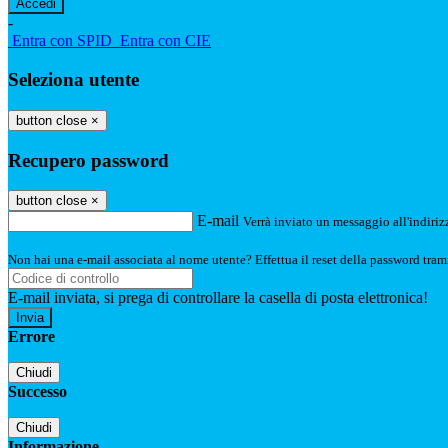
-
Entra con SPID
Entra con CIE
Seleziona utente
button close
×
Recupero password
button close
×
E-mail
Verrà inviato un messaggio all'indirizz
Non hai una e-mail associata al nome utente? Effettua il reset della password tram
E-mail inviata, si prega di controllare la casella di posta elettronica!
Errore
Chiudi
Successo
Chiudi
Informazione