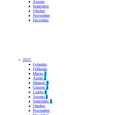
Agosto
Settembre
Ottobre
Novembre
Dicembre
2025
Gennaio
Febbraio
Marzo
1
Aprile
1
Maggio
9
Giugno
3
Luglio
4
Agosto
1
Settembre
5
Ottobre
Novembre