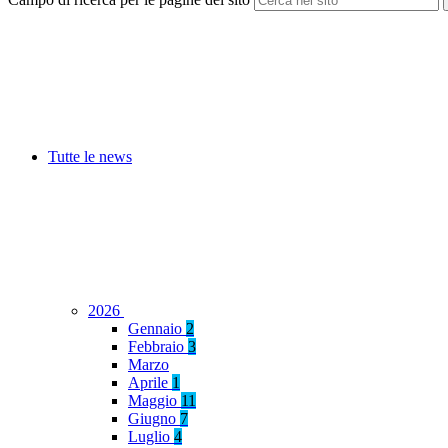
Tutte le news
2026
Gennaio
2
Febbraio
3
Marzo
Aprile
1
Maggio
11
Giugno
7
Luglio
4