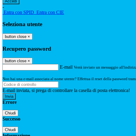
-
Entra con SPID
Entra con CIE
Seleziona utente
button close
×
Recupero password
button close
×
E-mail
Verrà inviato un messaggio all'indirizz
Non hai una e-mail associata al nome utente? Effettua il reset della password tram
E-mail inviata, si prega di controllare la casella di posta elettronica!
Errore
Chiudi
Successo
Chiudi
Informazione