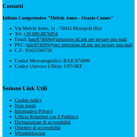
Contatti
Istituto Comprensivo "Melvin Jones - Orazio Comes"
Via Melvin Jones, 11 - 70043 Monopoli (Ba)
Tel:
+39 080.8876854
Email:
baic874009@istruzione.it
Link per inviare una mail
PEC:
baic874009@pec.istruzione.it
Link per inviare una mail
C.F.: 93423560726
Codice Meccanografico: BAIC874009
Codice Univoco Ufficio: UFV0EF
Sezione Link Utili
Cookie policy
Note legali
Informativa Privacy
Ufficio Relazioni con il Pubblico
Dichiarazione di accessibilità
Obiettivi di accessibilità
Whistleblowing