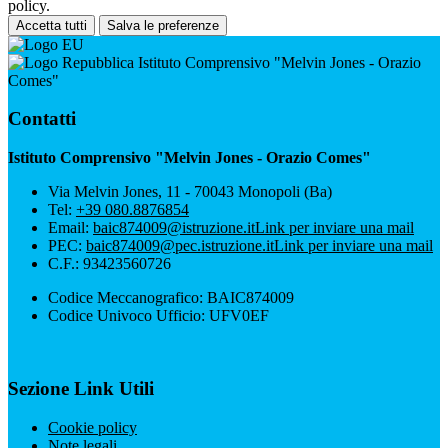
policy.
Accetta tutti
Salva le preferenze
Istituto Comprensivo "Melvin Jones - Orazio
Comes"
Contatti
Istituto Comprensivo "Melvin Jones - Orazio Comes"
Via Melvin Jones, 11 - 70043 Monopoli (Ba)
Tel:
+39 080.8876854
Email:
baic874009@istruzione.it
Link per inviare una mail
PEC:
baic874009@pec.istruzione.it
Link per inviare una mail
C.F.: 93423560726
Codice Meccanografico: BAIC874009
Codice Univoco Ufficio: UFV0EF
Sezione Link Utili
Cookie policy
Note legali